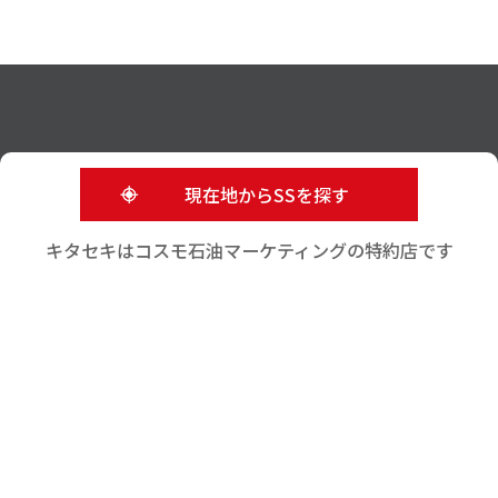
現在地からSSを探す
キタセキはコスモ石油マーケティングの特約店です
株式会社キタセキ
〒989-2493
宮城県岩沼市相の原三丁⽬1番6号
TEL 0223-24-1661
FAX 0223-24-1581